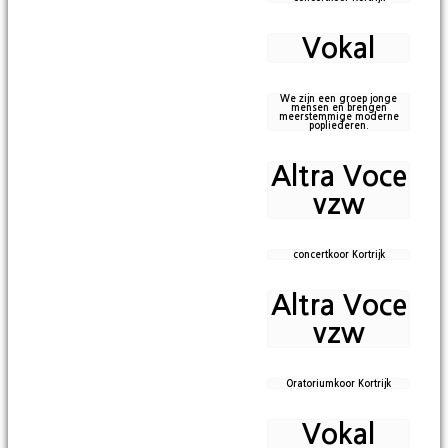
Vokal
We zijn een groep jonge
mensen en brengen
meerstemmige moderne
popliederen.
Altra Voce
vzw
concertkoor Kortrijk
Altra Voce
vzw
Oratoriumkoor Kortrijk
Vokal