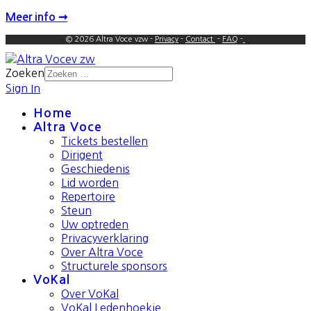
Meer info ➞
© 2026 Altra Voce vzw -
Privacy
-
Contact
-
FAQ
-
Zoeken
Sign In
Home
Altra Voce
Tickets bestellen
Dirigent
Geschiedenis
Lid worden
Repertoire
Steun
Uw optreden
Privacyverklaring
Over Altra Voce
Structurele sponsors
VoKal
Over VoKal
VoKal Ledenhoekje