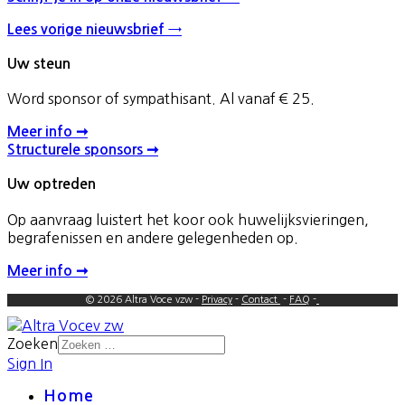
Lees vorige nieuwsbrief →
Uw steun
Word sponsor of sympathisant. Al vanaf € 25.
Meer info ➞
Structurele sponsors ➞
Uw optreden
Op aanvraag luistert het koor ook huwelijksvieringen,
begrafenissen en andere gelegenheden op.
Meer info ➞
© 2026 Altra Voce vzw -
Privacy
-
Contact
-
FAQ
-
Zoeken
Sign In
Home