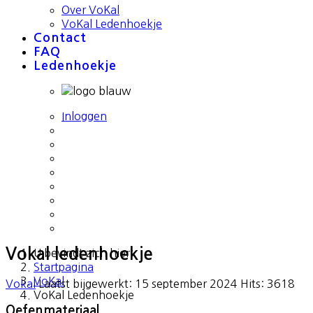
Over VoKal
VoKal Ledenhoekje
Contact
FAQ
Ledenhoekje
Inloggen
Vokal ledenhoekje
U bevindt zich hier:
Startpagina
VoKal
Vokal
Laatst bijgewerkt: 15 september 2024
Hits: 3618
VoKal Ledenhoekje
Oefenmateriaal