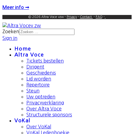
Meer info ➞
© 2026 Altra Voce vzw -
Privacy
-
Contact
-
FAQ
-
Zoeken
Sign In
Home
Altra Voce
Tickets bestellen
Dirigent
Geschiedenis
Lid worden
Repertoire
Steun
Uw optreden
Privacyverklaring
Over Altra Voce
Structurele sponsors
VoKal
Over VoKal
VoKal Ledenhoekje