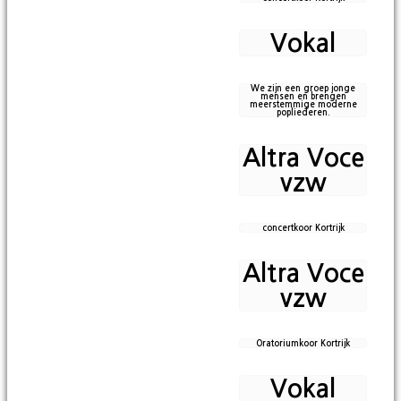
Vokal
We zijn een groep jonge
mensen en brengen
meerstemmige moderne
popliederen.
Altra Voce
vzw
concertkoor Kortrijk
Altra Voce
vzw
Oratoriumkoor Kortrijk
Vokal