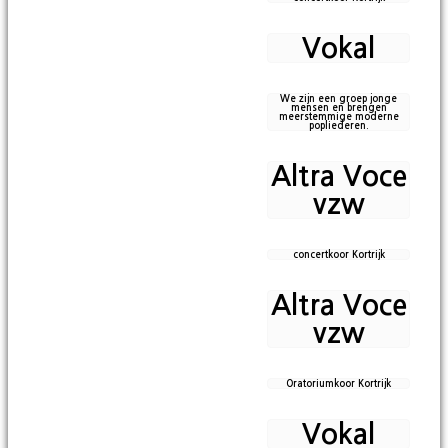
Vokal
We zijn een groep jonge
mensen en brengen
meerstemmige moderne
popliederen.
Altra Voce
vzw
concertkoor Kortrijk
Altra Voce
vzw
Oratoriumkoor Kortrijk
Vokal