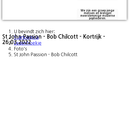
We zijn een groep jonge
mensen en brengen
meerstemmige moderne
popliederen.
U bevindt zich hier:
St John Passion - Bob Chilcott - Kortrijk -
Startpagina
26.03.2022
Ledenhoekje
Foto's
St John Passion - Bob Chilcott