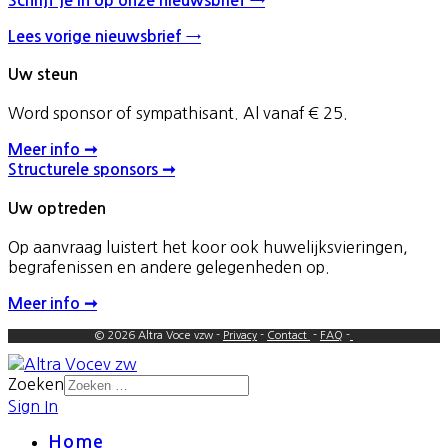
Schrijf je in op onze nieuwsbrief →
Lees vorige nieuwsbrief →
Uw steun
Word sponsor of sympathisant. Al vanaf € 25.
Meer info ➞
Structurele sponsors ➞
Uw optreden
Op aanvraag luistert het koor ook huwelijksvieringen,
begrafenissen en andere gelegenheden op.
Meer info ➞
© 2026 Altra Voce vzw -
Privacy
-
Contact
-
FAQ
-
Zoeken
Sign In
Home