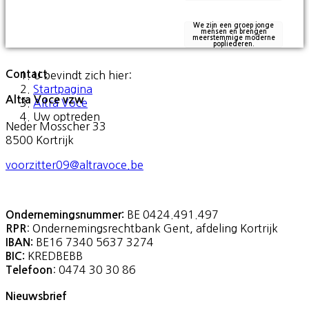
We zijn een groep jonge
mensen en brengen
meerstemmige moderne
popliederen.
Contact
U bevindt zich hier:
Startpagina
Altra Voce vzw
Altra Voce
Uw optreden
Neder Mosscher 33
8500 Kortrijk
voorzitter09@altravoce.be
BE 0424.491.497
Ondernemingsnummer:
: Ondernemingsrechtbank Gent, afdeling Kortrijk
RPR
BE16 7340 5637 3274
IBAN:
KREDBEBB
BIC:
: 0474 30 30 86
Telefoon
Nieuwsbrief