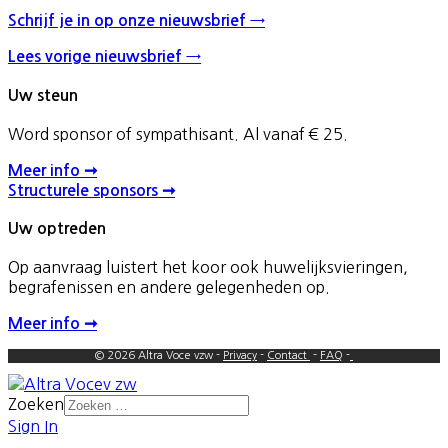
Schrijf je in op onze nieuwsbrief →
Lees vorige nieuwsbrief →
Uw steun
Word sponsor of sympathisant. Al vanaf € 25.
Meer info ➞
Structurele sponsors ➞
Uw optreden
Op aanvraag luistert het koor ook huwelijksvieringen,
begrafenissen en andere gelegenheden op.
Meer info ➞
© 2026 Altra Voce vzw -
Privacy
-
Contact
-
FAQ
-
Zoeken
Sign In