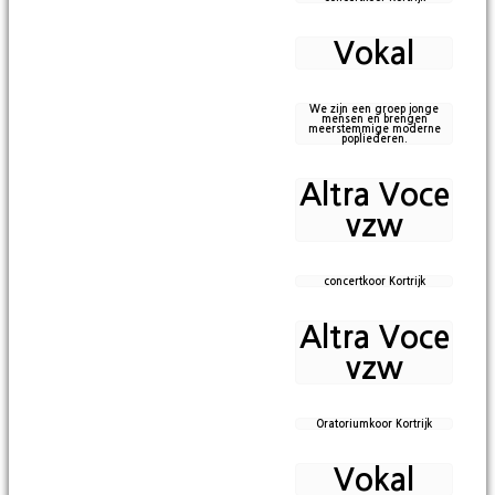
Vokal
We zijn een groep jonge
mensen en brengen
meerstemmige moderne
popliederen.
Altra Voce
vzw
concertkoor Kortrijk
Altra Voce
vzw
Oratoriumkoor Kortrijk
Vokal