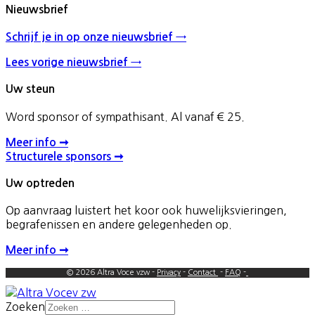
Nieuwsbrief
Schrijf je in op onze nieuwsbrief →
Lees vorige nieuwsbrief →
Uw steun
Word sponsor of sympathisant. Al vanaf € 25.
Meer info ➞
Structurele sponsors ➞
Uw optreden
Op aanvraag luistert het koor ook huwelijksvieringen,
begrafenissen en andere gelegenheden op.
Meer info ➞
© 2026 Altra Voce vzw -
Privacy
-
Contact
-
FAQ
-
Zoeken