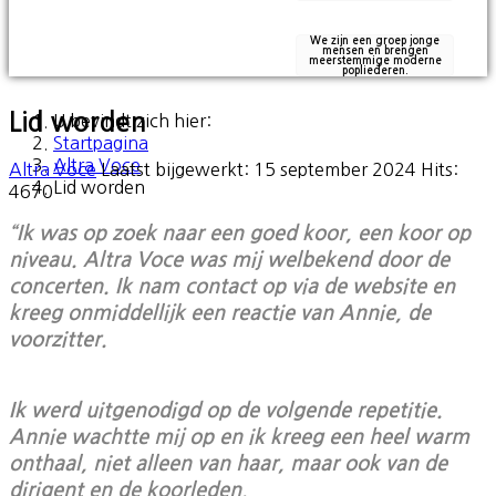
We zijn een groep jonge
mensen en brengen
meerstemmige moderne
popliederen.
Lid worden
U bevindt zich hier:
Startpagina
Altra Voce
Altra Voce
Laatst bijgewerkt: 15 september 2024
Hits:
Lid worden
4670
“Ik was op zoek naar een goed koor, een koor op
niveau. Altra Voce was mij welbekend door de
concerten. Ik nam contact op via de website en
kreeg onmiddellijk een reactie van Annie, de
voorzitter.
Ik werd uitgenodigd op de volgende repetitie.
Annie wachtte mij op en ik kreeg een heel warm
onthaal, niet alleen van haar, maar ook van de
dirigent en de koorleden.