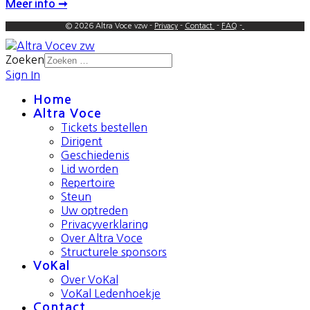
Meer info ➞
© 2026 Altra Voce vzw -
Privacy
-
Contact
-
FAQ
-
Zoeken
Sign In
Home
Altra Voce
Tickets bestellen
Dirigent
Geschiedenis
Lid worden
Repertoire
Steun
Uw optreden
Privacyverklaring
Over Altra Voce
Structurele sponsors
VoKal
Over VoKal
VoKal Ledenhoekje
Contact