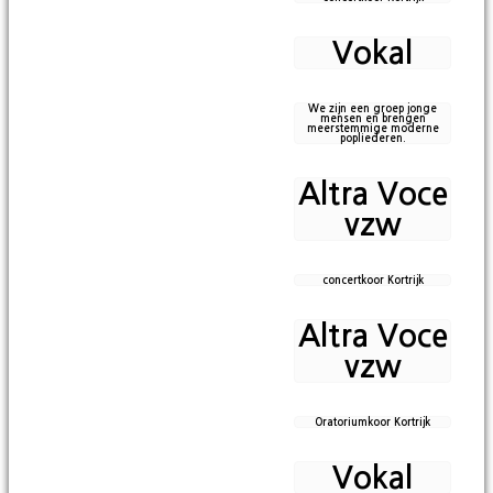
Vokal
We zijn een groep jonge
mensen en brengen
meerstemmige moderne
popliederen.
Altra Voce
vzw
concertkoor Kortrijk
Altra Voce
vzw
Oratoriumkoor Kortrijk
Vokal