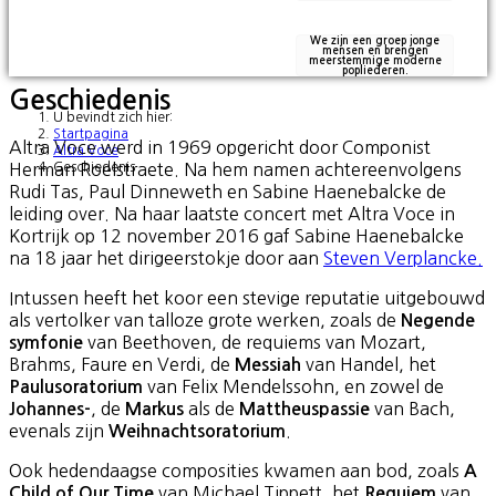
We zijn een groep jonge
mensen en brengen
meerstemmige moderne
popliederen.
Geschiedenis
U bevindt zich hier:
Startpagina
Altra Voce werd in 1969 opgericht door Componist
Altra Voce
Herman Roelstraete. Na hem namen achtereenvolgens
Geschiedenis
Rudi Tas, Paul Dinneweth en Sabine Haenebalcke de
leiding over. Na haar laatste concert met Altra Voce in
Kortrijk op 12 november 2016 gaf Sabine Haenebalcke
na 18 jaar het dirigeerstokje door aan
Steven Verplancke
.
Intussen heeft het koor een stevige reputatie uitgebouwd
als vertolker van talloze grote werken, zoals de
Negende
van Beethoven, de requiems van Mozart,
symfonie
Brahms, Faure en Verdi, de
van Handel, het
Messiah
van Felix Mendelssohn, en zowel de
Paulusoratorium
, de
als de
van Bach,
Johannes-
Markus
Mattheuspassie
evenals zijn
.
Weihnachtsoratorium
Ook hedendaagse composities kwamen aan bod, zoals
A
van Michael Tippett, het
van
Child of Our Time
Requiem