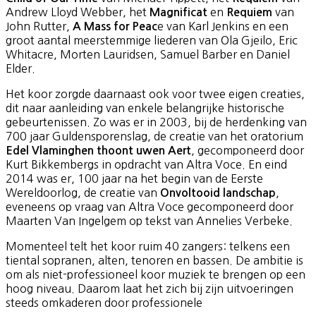
Andrew Lloyd Webber, het
en
van
Magnificat
Requiem
John Rutter,
e van Karl Jenkins en een
A Mass for Peac
groot aantal meerstemmige liederen van Ola Gjeilo, Eric
Whitacre, Morten Lauridsen, Samuel Barber en Daniel
Elder.
Het koor zorgde daarnaast ook voor twee eigen creaties,
dit naar aanleiding van enkele belangrijke historische
gebeurtenissen. Zo was er in 2003, bij de herdenking van
700 jaar Guldensporenslag, de creatie van het oratorium
, gecomponeerd door
Edel Vlaminghen thoont uwen Aert
Kurt Bikkembergs in opdracht van Altra Voce. En eind
2014 was er, 100 jaar na het begin van de Eerste
Wereldoorlog, de creatie van
,
Onvoltooid landschap
eveneens op vraag van Altra Voce gecomponeerd door
Maarten Van Ingelgem op tekst van Annelies Verbeke.
Momenteel telt het koor ruim 40 zangers: telkens een
tiental sopranen, alten, tenoren en bassen. De ambitie is
om als niet-professioneel koor muziek te brengen op een
hoog niveau. Daarom laat het zich bij zijn uitvoeringen
steeds omkaderen door professionele