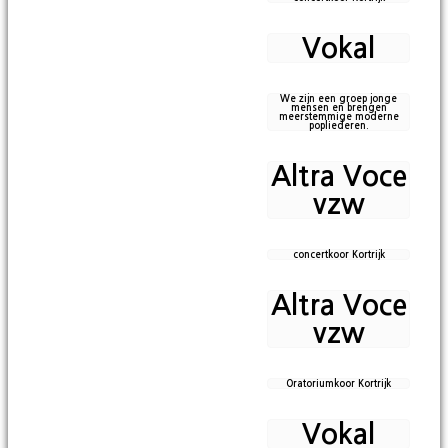
Vokal
We zijn een groep jonge
mensen en brengen
meerstemmige moderne
popliederen.
Altra Voce
vzw
concertkoor Kortrijk
Altra Voce
vzw
Oratoriumkoor Kortrijk
Vokal