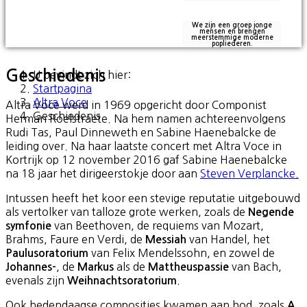
We zijn een groep jonge
mensen en brengen
meerstemmige moderne
popliederen.
Geschiedenis
U bevindt zich hier:
Startpagina
Altra Voce
Altra Voce werd in 1969 opgericht door Componist
Geschiedenis
Herman Roelstraete. Na hem namen achtereenvolgens
Rudi Tas, Paul Dinneweth en Sabine Haenebalcke de
leiding over. Na haar laatste concert met Altra Voce in
Kortrijk op 12 november 2016 gaf Sabine Haenebalcke
na 18 jaar het dirigeerstokje door aan
Steven Verplancke
.
Intussen heeft het koor een stevige reputatie uitgebouwd
als vertolker van talloze grote werken, zoals de
Negende
van Beethoven, de requiems van Mozart,
symfonie
Brahms, Faure en Verdi, de
van Handel, het
Messiah
van Felix Mendelssohn, en zowel de
Paulusoratorium
, de
als de
van Bach,
Johannes-
Markus
Mattheuspassie
evenals zijn
.
Weihnachtsoratorium
Ook hedendaagse composities kwamen aan bod, zoals
A