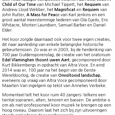
van Michael Tippett, het
van
Child of Our Time
Requiem
Andrew Lloyd Webber, het
en
van
Magnificat
Requiem
John Rutter,
e van Karl Jenkins en een
A Mass for Peac
groot aantal meerstemmige liederen van Ola Gjeilo, Eric
Whitacre, Morten Lauridsen, Samuel Barber en Daniel
Elder.
Het koor zorgde daarnaast ook voor twee eigen creaties,
dit naar aanleiding van enkele belangrijke historische
gebeurtenissen. Zo was er in 2003, bij de herdenking van
700 jaar Guldensporenslag, de creatie van het oratorium
, gecomponeerd door
Edel Vlaminghen thoont uwen Aert
Kurt Bikkembergs in opdracht van Altra Voce. En eind
2014 was er, 100 jaar na het begin van de Eerste
Wereldoorlog, de creatie van
,
Onvoltooid landschap
eveneens op vraag van Altra Voce gecomponeerd door
Maarten Van Ingelgem op tekst van Annelies Verbeke.
Momenteel telt het koor ruim 40 zangers: telkens een
tiental sopranen, alten, tenoren en bassen. De ambitie is
om als niet-professioneel koor muziek te brengen op een
hoog niveau. Daarom laat het zich bij zijn uitvoeringen