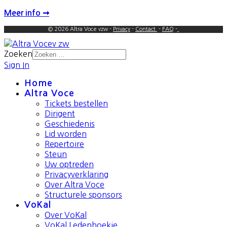
Meer info ➞
© 2026 Altra Voce vzw -
Privacy
-
Contact
-
FAQ
-
Zoeken
Sign In
Home
Altra Voce
Tickets bestellen
Dirigent
Geschiedenis
Lid worden
Repertoire
Steun
Uw optreden
Privacyverklaring
Over Altra Voce
Structurele sponsors
VoKal
Over VoKal
VoKal Ledenhoekje